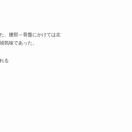
た、腰部～骨盤にかけては左
傾気味であった。
れる