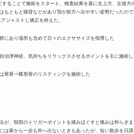
矯正することで施術をスタート、検査結果を基に左上方、左後方
はもともと猫背などがあり顎が前方へ出やすい姿勢だったので
へアジャストし矯正を終えた。
群にあり場所も含めて日々のエクササイズを指導した
自治津神経、気持ちをリラックスさせるポイントを主に施術し
は尾骨⇒蝶形骨のリスティングを施術した
るが、頸部のトリガーポイントを揉みほぐすと痛みは和らぎま
には家から一歩も外へ出ないときもあったが、短い散歩を日課