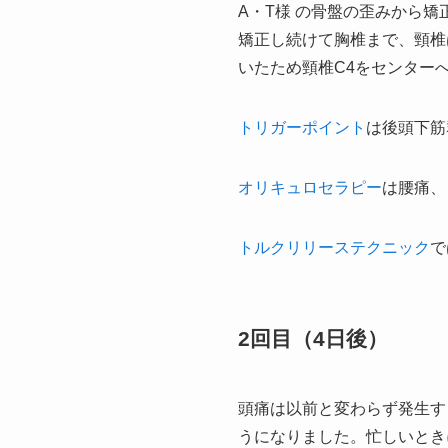
A・T様 の骨盤の歪みから
矯正し続けて胸椎まで、頸椎
いたため頸椎C4をセンター
トリガーポイント
は後頭下筋
オリキュロセラピー
は腰痛、
トルクリリーステクニック
で
2回目（4日後）
頭痛は以前と変わらず発生す
うになりました。忙しいとき