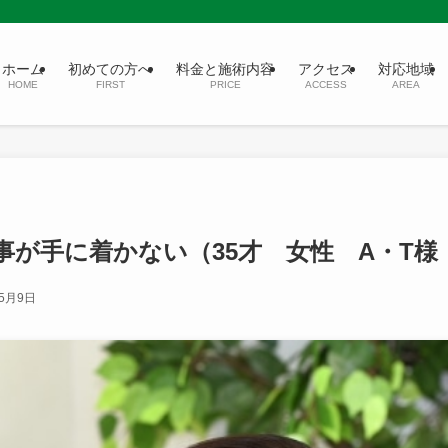
ホーム
初めての方へ
料金と施術内容
アクセス
対応地域
HOME
FIRST
PRICE
ACCESS
AREA
事が手に着かない（35才 女性 A・T様
年5月9日