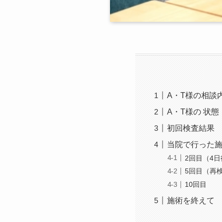
A・T様の相談
A・T様の 状態
初回検査結果
当院で行った
2回目（4日
5回目（再
10回目
施術を終えて